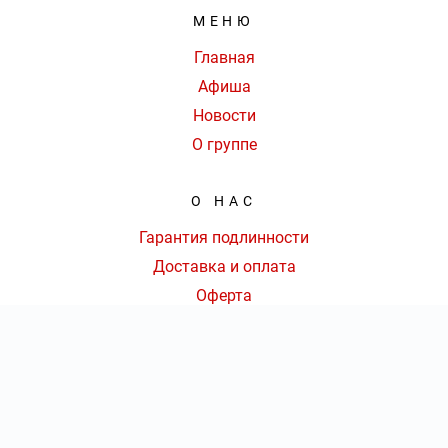
МЕНЮ
Главная
Афиша
Новости
О группе
О НАС
Гарантия подлинности
Доставка и оплата
Оферта
Контакты
КОНТАКТЫ
КОЛ-ВО БИЛЕТОВ:
ШТ
СУММА:
₽
+7 (800) 777-72-61
|
от
₽
ОТКРЫТЬ
СЕКТОР