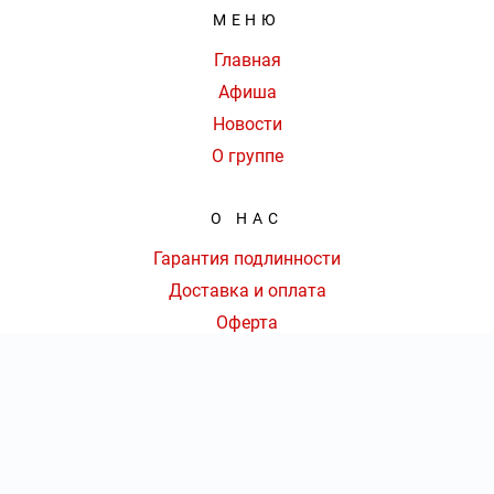
МЕНЮ
Главная
Афиша
Новости
О группе
О НАС
Гарантия подлинности
Доставка и оплата
Оферта
Контакты
КОНТАКТЫ
КОЛ-ВО БИЛЕТОВ:
ШТ
СУММА:
₽
+7 (800) 777-72-61
|
от
₽
ОТКРЫТЬ
СЕКТОР